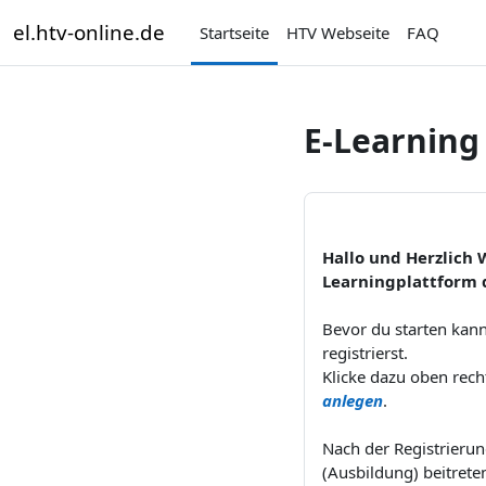
Zum Hauptinhalt
el.htv-online.de
Startseite
HTV Webseite
FAQ
E-Learnin
Hallo und
Herzlich
Learningplattform
Bevor du starten kann
registrierst.
Klicke dazu oben rech
anlegen
.
Nach der Registrieru
(Ausbildung) beitrete