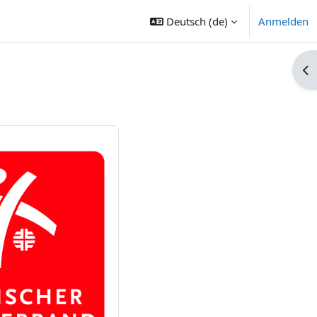
Deutsch ‎(de)‎
Anmelden
Blo